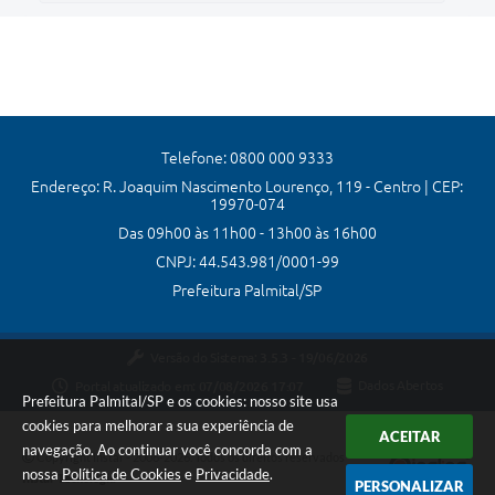
Telefone: 0800 000 9333
Endereço: R. Joaquim Nascimento Lourenço, 119 - Centro | CEP:
19970-074
Das 09h00 às 11h00 - 13h00 às 16h00
CNPJ: 44.543.981/0001-99
Prefeitura Palmital/SP
Versão do Sistema:
3.5.3 - 19/06/2026
Portal atualizado em:
07/08/2026 17:07
Dados Abertos
Prefeitura Palmital/SP e os cookies: nosso site usa
cookies para melhorar a sua experiência de
ACEITAR
navegação. Ao continuar você concorda com a
Copyright Instar - 2006-2026. Todos os direitos reservados -
nossa
Política de Cookies
e
Privacidade
.
Instar Tecnologia
PERSONALIZAR