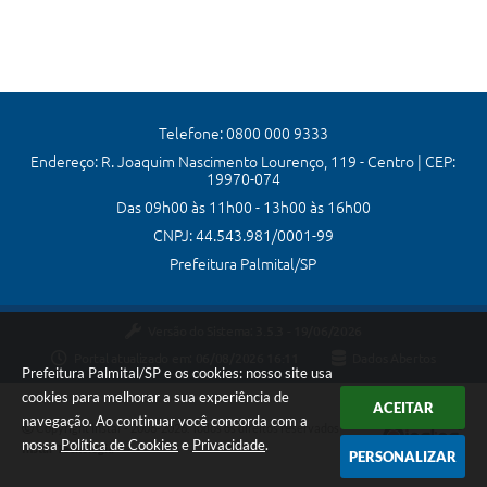
Telefone: 0800 000 9333
Endereço: R. Joaquim Nascimento Lourenço, 119 - Centro | CEP:
19970-074
Das 09h00 às 11h00 - 13h00 às 16h00
CNPJ: 44.543.981/0001-99
Prefeitura Palmital/SP
Versão do Sistema:
3.5.3 - 19/06/2026
Portal atualizado em:
06/08/2026 16:11
Dados Abertos
Prefeitura Palmital/SP e os cookies: nosso site usa
cookies para melhorar a sua experiência de
ACEITAR
navegação. Ao continuar você concorda com a
Copyright Instar - 2006-2026. Todos os direitos reservados -
nossa
Política de Cookies
e
Privacidade
.
Instar Tecnologia
PERSONALIZAR