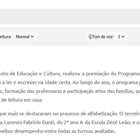
 MÍDIAS
RECEBA NOTÍCIAS
eitura:
Tom de voz:
to de Educação e Cultura, realizou a premiação do Programa Alf
m a ler e escrever na idade certa. Ao longo do ano, o program
tes, formação das professoras e participação ativa das famílias,
 de leitura em casa.
ue mais se destacaram no processo de alfabetização. O terceir
ra Lorenzo Fabrício Danti, do 2º ano A da Escola Zezé Leão; e o
melhor desempenho entre todas as turmas avaliadas.