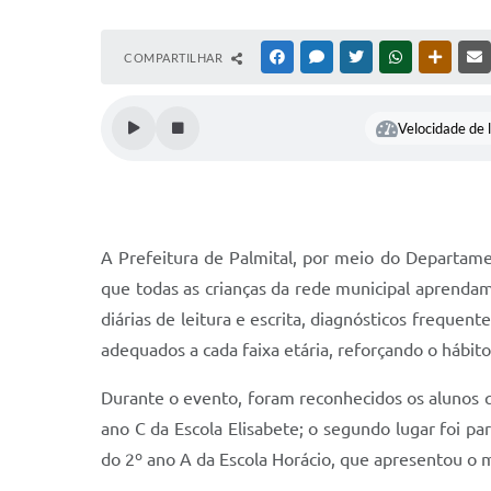
COMPARTILHAR
FACEBOOK
MESSENGER
TWITTER
WHATSAPP
OUTRAS
Velocidade de l
A Prefeitura de Palmital, por meio do Departamen
que todas as crianças da rede municipal aprenda
diárias de leitura e escrita, diagnósticos frequen
adequados a cada faixa etária, reforçando o hábito
Durante o evento, foram reconhecidos os alunos q
ano C da Escola Elisabete; o segundo lugar foi pa
do 2º ano A da Escola Horácio, que apresentou o 