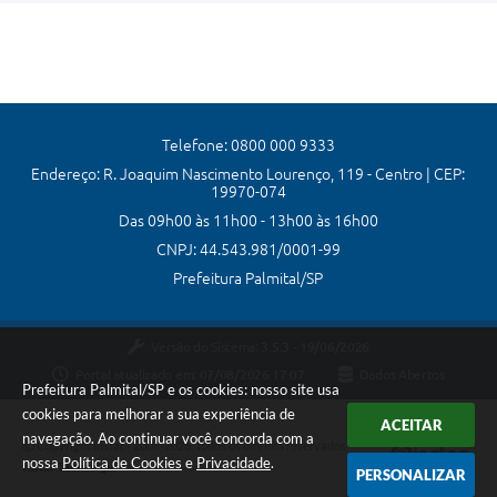
Telefone: 0800 000 9333
Endereço: R. Joaquim Nascimento Lourenço, 119 - Centro | CEP:
19970-074
Das 09h00 às 11h00 - 13h00 às 16h00
CNPJ: 44.543.981/0001-99
Prefeitura Palmital/SP
Versão do Sistema:
3.5.3 - 19/06/2026
Portal atualizado em:
07/08/2026 17:07
Dados Abertos
Prefeitura Palmital/SP e os cookies: nosso site usa
cookies para melhorar a sua experiência de
ACEITAR
navegação. Ao continuar você concorda com a
Copyright Instar - 2006-2026. Todos os direitos reservados -
nossa
Política de Cookies
e
Privacidade
.
Instar Tecnologia
PERSONALIZAR