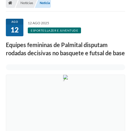
Notícias
Notícia
A Prefeitura
Departamentos
AGO
12 AGO 2025
12
Câmara Municipal
ESPORTES,LAZER E JUVENTUDE
Contato
Equipes femininas de Palmital disputam
rodadas decisivas no basquete e futsal de base