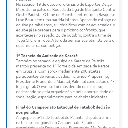
No sábado, 19 de outubro, o Ginásio de Esportes Delço
Mazetto foi palco da Rodada da Liga de Basquete Centro
Oeste Paulista. O time de Palmital enfrentou o Basquete
Luso Bauru em uma partida intensa. Apesar do esforço da
equipe palmitalense, a vitória ficou com os adversários. A
equipe já se prepara para o próximo confronto, que
acontecerá no sábado, 26 de outubro, contra o time de
Tupã CFE, em Tupã. A torcida permanece otimista para o
desenrolar da competição.
1º Torneio da Amizade de Karatê
Também no sábado, a equipe de Karatê de Palmital
marcou presença no 1º Torneio da Amizade de Karatê,
em Cruzália. Com aproximadamente 200 atletas
participantes de várias cidades, incluindo Pirapozinho,
Presidente Prudente e Maracaí, Palmital conquistou o 4º
lugar geral. O evento foi considerado um sucesso,
destacando-se pela organização e pela oportunidade de
socialização, especialmente para os atletas iniciantes.
Final do Campeonato Estadual de Futebol: decisão
nos pênaltis
A equipe sub-15 de futebol de Palmital disputou a final
da fase sub-regional do Campeonato Estadual,
organizado pela Secretaria de Esportes de São Paulo, em