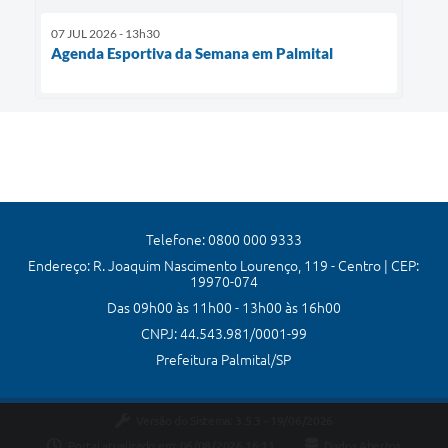
07 JUL 2026 - 13h30
Agenda Esportiva da Semana em Palmital
Telefone: 0800 000 9333
Endereço: R. Joaquim Nascimento Lourenço, 119 - Centro | CEP:
19970-074
Das 09h00 às 11h00 - 13h00 às 16h00
CNPJ: 44.543.981/0001-99
Prefeitura Palmital/SP
Versão do Sistema:
3.5.3 - 19/06/2026
Portal atualizado em:
06/08/2026 16:11
Dados Abertos