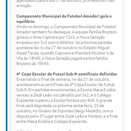
agendados para o dia 27 de outubro, prometendo mais
emoção.
Campeonato Municipal de Futebol Amador: gols e
equilíbrio
Ainda no domingo, o Campeonato Municipal de Futebol
Amador também foi destaque. A equipe Família Boyteco
goleou o time Capivara por 12x5, e Nova Geração
empatou em 3x3 com o Atlético. As próximas partidas
acontecerão no dia 27 de outubro no Estádio Miguel
Assad Taraia, quando Capivara enfrentará Muleke´s da
Vila às 14h45, e Nova Geração jogará contra Família
Boyteco às 16h45.
4ª Copa Escolar de Futsal Sub-9: semifinais definidas
Encerrando o final de semana, no dia 21 de outubro,
aconteceram as semifinais da 4ª Copa Escolar de Futsal
Sub-9. Em partidas emocionantes, a Escola Maria Eulália
venceu a Zezé Leão nos pênaltis por 3x2, e o Colégio
Expoente superou a Escola Horácio por 4x0. A grande
final será disputada na próxima sexta-feira, 25 de
outubro, no Ginásio de Esportes Delço Mazetto, com a
disputa pelo 3º lugar entre Zezé Leão e Horácio, e a final
entre Maria Eulália e Colégio Expoente.