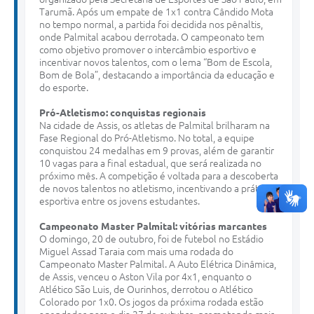
Tarumã. Após um empate de 1x1 contra Cândido Mota
no tempo normal, a partida foi decidida nos pênaltis,
onde Palmital acabou derrotada. O campeonato tem
como objetivo promover o intercâmbio esportivo e
incentivar novos talentos, com o lema “Bom de Escola,
Bom de Bola”, destacando a importância da educação e
do esporte.
Pró-Atletismo: conquistas regionais
Na cidade de Assis, os atletas de Palmital brilharam na
Fase Regional do Pró-Atletismo. No total, a equipe
conquistou 24 medalhas em 9 provas, além de garantir
10 vagas para a final estadual, que será realizada no
próximo mês. A competição é voltada para a descoberta
de novos talentos no atletismo, incentivando a prática
esportiva entre os jovens estudantes.
Campeonato Master Palmital: vitórias marcantes
O domingo, 20 de outubro, foi de futebol no Estádio
Miguel Assad Taraia com mais uma rodada do
Campeonato Master Palmital. A Auto Elétrica Dinâmica,
de Assis, venceu o Aston Vila por 4x1, enquanto o
Atlético São Luis, de Ourinhos, derrotou o Atlético
Colorado por 1x0. Os jogos da próxima rodada estão