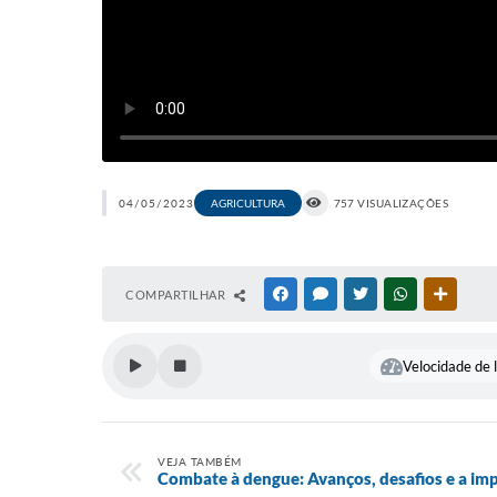
04/05/2023
AGRICULTURA
757 VISUALIZAÇÕES
COMPARTILHAR
FACEBOOK
MESSENGER
TWITTER
WHATSAPP
OUTRAS
Velocidade de l
VEJA TAMBÉM
Combate à dengue: Avanços, desafios e a imp