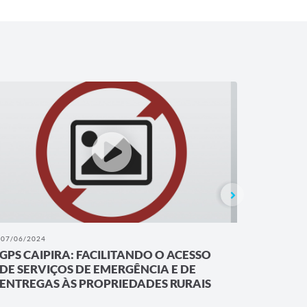
07/06/2024
06/06/202
GPS CAIPIRA: FACILITANDO O ACESSO
GPS CA
DE SERVIÇOS DE EMERGÊNCIA E DE
DE SER
ENTREGAS ÀS PROPRIEDADES RURAIS
ENTREG