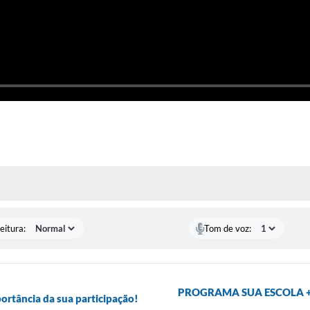
 MÍDIAS
eitura:
Tom de voz:
PROGRAMA SUA ESCOLA +
ortância da sua participação!