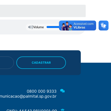
Volume
CADASTRAR
0800 000 9333
municacao@palmital.sp.gov.br
CNPJ: 44.543.981/0001-99