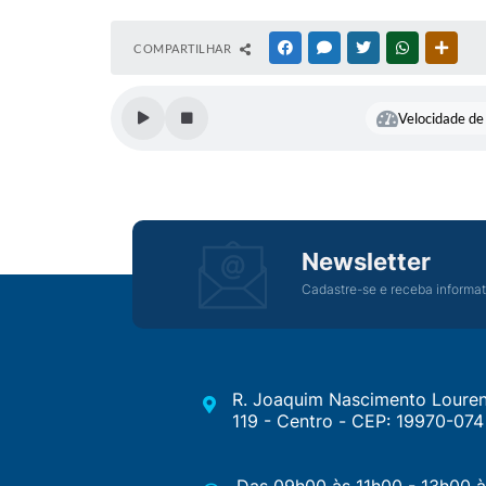
COMPARTILHAR
FACEBOOK
MESSENGER
TWITTER
WHATSAPP
OUTR
Velocidade de 
Newsletter
Cadastre-se e receba informat
R. Joaquim Nascimento Louren
119 - Centro - CEP: 19970-074
Das 09h00 às 11h00 - 13h00 à