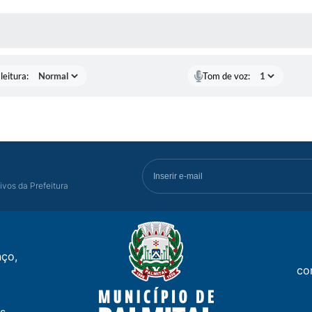
AS MÍDIAS
leitura:
Tom de voz:
ivos da Prefeitura
ço,
co
s