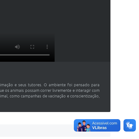
timação e seus tutores. O ambiente foi pensado para
e os animais possam correr livremente e interagir com
nimal, como campanhas de vacinação e conscientização,