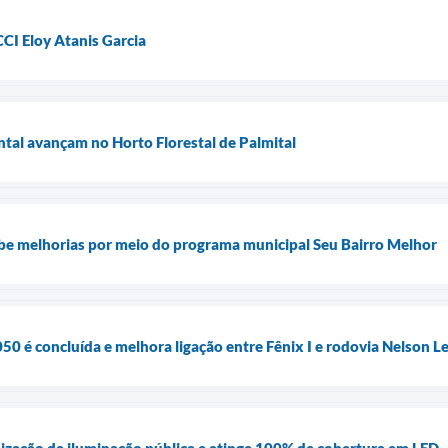
CI Eloy Atanis Garcia
tal avançam no Horto Florestal de Palmital
e melhorias por meio do programa municipal Seu Bairro Melhor
 é concluída e melhora ligação entre Fênix I e rodovia Nelson L
ização da iluminação pública e atinge 100% de cobertura em LED