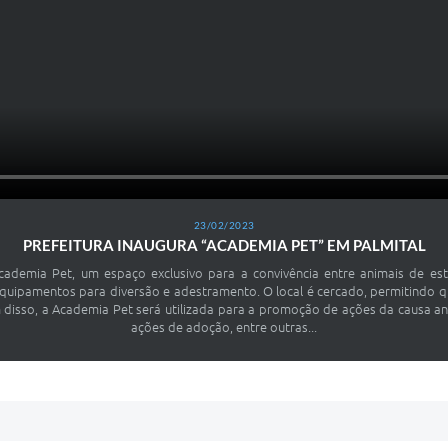
23/02/2023
PREFEITURA INAUGURA “ACADEMIA PET” EM PALMITAL
Academia Pet, um espaço exclusivo para a convivência entre animais de es
quipamentos para diversão e adestramento. O local é cercado, permitindo qu
m disso, a Academia Pet será utilizada para a promoção de ações da causa a
ações de adoção, entre outras...