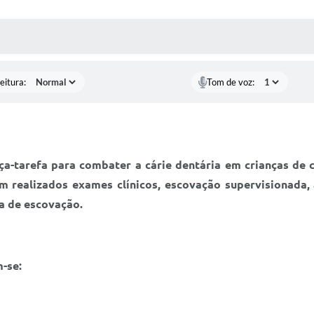
 MÍDIAS
RECEBA NOTÍCIAS
eitura:
Tom de voz:
-tarefa para combater a cárie dentária em crianças de cr
m realizados exames clínicos, escovação supervisionada, a
ca de escovação.
-se: