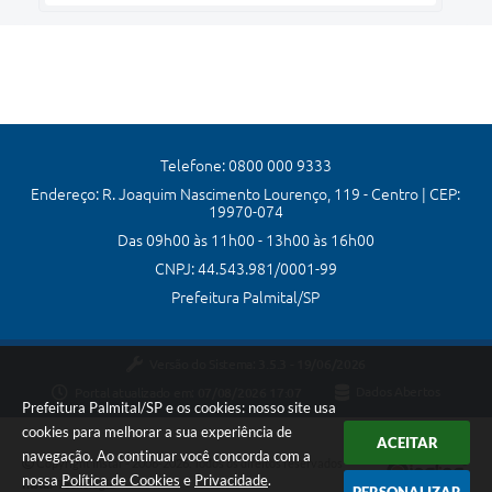
Telefone: 0800 000 9333
Endereço: R. Joaquim Nascimento Lourenço, 119 - Centro | CEP:
19970-074
Das 09h00 às 11h00 - 13h00 às 16h00
CNPJ: 44.543.981/0001-99
Prefeitura Palmital/SP
Versão do Sistema:
3.5.3 - 19/06/2026
Portal atualizado em:
07/08/2026 17:07
Dados Abertos
Prefeitura Palmital/SP e os cookies: nosso site usa
cookies para melhorar a sua experiência de
ACEITAR
navegação. Ao continuar você concorda com a
Copyright Instar - 2006-2026. Todos os direitos reservados -
nossa
Política de Cookies
e
Privacidade
.
Instar Tecnologia