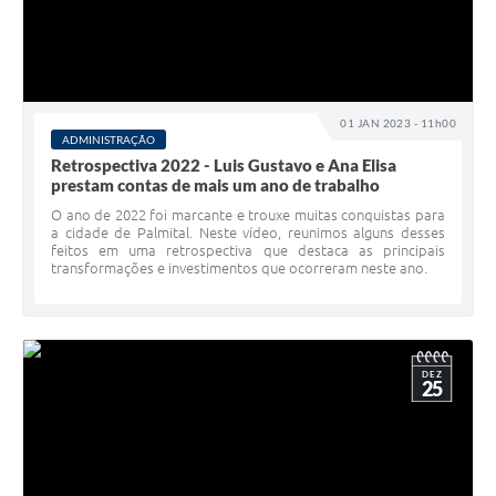
01 JAN 2023 - 11h00
ADMINISTRAÇÃO
Retrospectiva 2022 - Luis Gustavo e Ana Elisa
prestam contas de mais um ano de trabalho
O ano de 2022 foi marcante e trouxe muitas conquistas para
a cidade de Palmital. Neste vídeo, reunimos alguns desses
feitos em uma retrospectiva que destaca as principais
transformações e investimentos que ocorreram neste ano.
DEZ
25