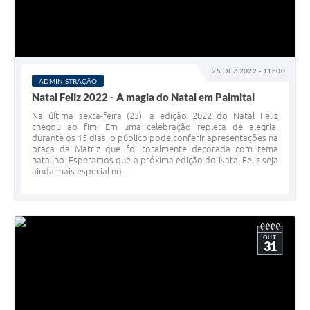
25 DEZ 2022 - 11h00
ADMINISTRAÇÃO
Natal Feliz 2022 - A magia do Natal em Palmital
Na última sexta-feira (23), a edição 2022 do Natal Feliz
chegou ao fim. Em uma celebração repleta de alegria,
durante os 15 dias, o público pode conferir apresentações na
praça da Matriz que foi totalmente decorada com tema
natalino. Esperamos que a próxima edição do Natal Feliz seja
ainda mais especial no...
OUT
31