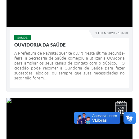
11 JAN 2023 - 10h00
SAÚDE
OUVIDORIA DA SAÚDE
A Prefeitura de Palmital quer te ouvir! Nesta última segunda-
feira, a Secretaria de Saúde começou a utilizar a Ouvidoria
para ampliar os seus canais de contato com o público. O
cidadão pode recorrer à Ouvidoria de Saúde para fazer
sugestões, elogios, ou sempre que suas necessidades no
setor não forem...
JAN
01