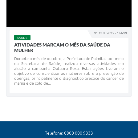
31 OUT 2022 - 16h33
SAÚDE
ATIVIDADES MARCAM O MÊS DA SAÚDE DA
MULHER
Durante o mês de outubro, a Prefeitura de Palmital, por meio
da Secretaria de Saúde, realizou diversas atividades em
alusão à campanha Outubro Rosa. Estas ações tiveram o
objetivo de conscientizar as mulheres sobre a prevenção de
doenças, principalmente o diagnóstico precoce do câncer de
mama e de colo de...
Telefone: 0800 000 9333