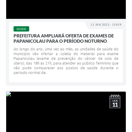
11 JAN 2023 - 11h59
SAÚDE
PREFEITURA AMPLIARÁ OFERTA DE EXAMES DE
PAPANICOLAU PARA O PERÍODO NOTURNO
Ao longo do ano, uma vez ao mês, as unidades de saúde do
município vão ofertar a coleta do material para exame
Papanicolau (exame de prevenção do câncer de colo de
útero), das 18h às 21h, para atender ao público feminino que
não pode comparecer aos postos de saúde durante o
período normal de...
JAN
11