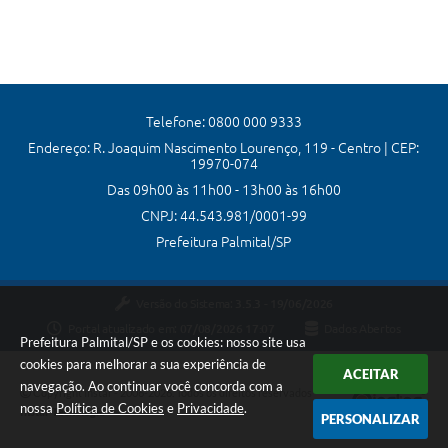
Telefone: 0800 000 9333
Endereço: R. Joaquim Nascimento Lourenço, 119 - Centro | CEP:
19970-074
Das 09h00 às 11h00 - 13h00 às 16h00
CNPJ: 44.543.981/0001-99
Prefeitura Palmital/SP
Versão do Sistema:
3.5.3 - 19/06/2026
Portal atualizado em:
07/08/2026 17:07
Dados Abertos
Prefeitura Palmital/SP e os cookies: nosso site usa
cookies para melhorar a sua experiência de
ACEITAR
navegação. Ao continuar você concorda com a
Copyright Instar - 2006-2026. Todos os direitos reservados -
nossa
Política de Cookies
e
Privacidade
.
Instar Tecnologia
PERSONALIZAR