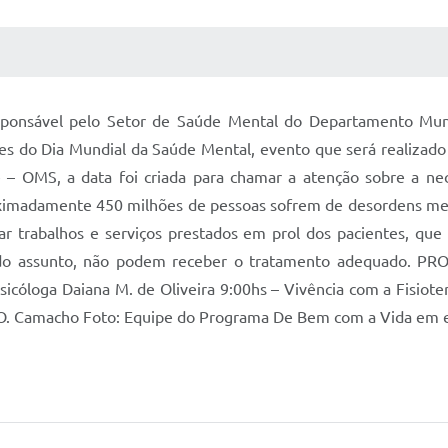
 MÍDIAS
RECEBA NOTÍCIAS
onsável pelo Setor de Saúde Mental do Departamento Munici
es do Dia Mundial da Saúde Mental, evento que será realizado 
 – OMS, a data foi criada para chamar a atenção sobre a n
ximadamente 450 milhões de pessoas sofrem de desordens menta
ar trabalhos e serviços prestados em prol dos pacientes, q
 do assunto, não podem receber o tratamento adequado. P
sicóloga Daiana M. de Oliveira 9:00hs – Vivência com a Fisiot
 O. Camacho Foto: Equipe do Programa De Bem com a Vida em e