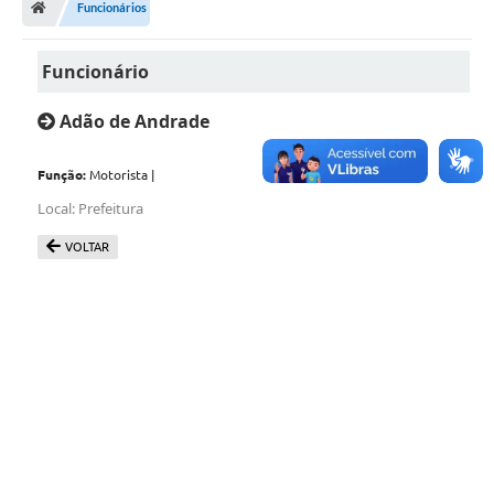
Funcionários
A Prefeitura
Funcionário
Departamentos
Câmara Municipal
Adão de Andrade
Contato
Função:
Motorista |
Local: Prefeitura
VOLTAR