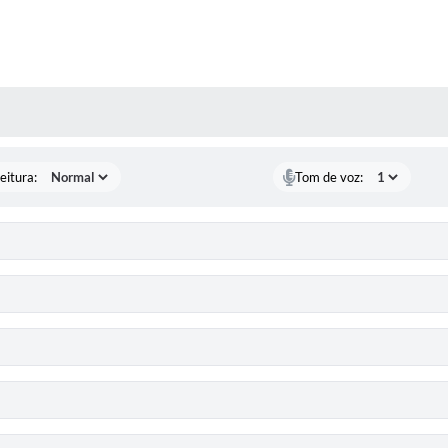
 MÍDIAS
eitura:
Tom de voz: