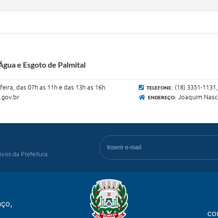
gua e Esgoto de Palmital
feira, das 07h as 11h e das 13h as 16h
(18) 3351-1131
TELEFONE:
.gov.br
Joaquim Nasc
ENDEREÇO:
ivos da Prefeitura
ço,
co