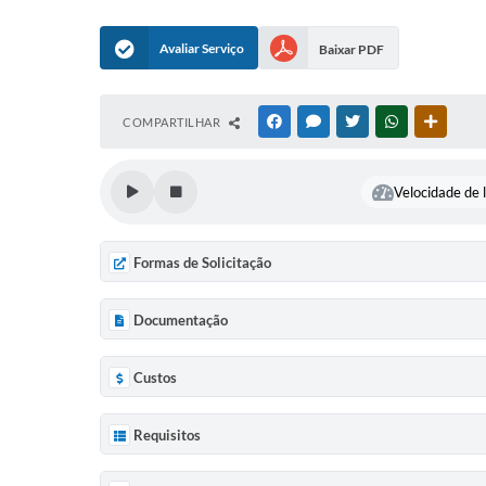
Avaliar Serviço
Baixar PDF
COMPARTILHAR
FACEBOOK
MESSENGER
TWITTER
WHATSAPP
OUTRAS
Velocidade de l
Formas de Solicitação
Documentação
Custos
Requisitos