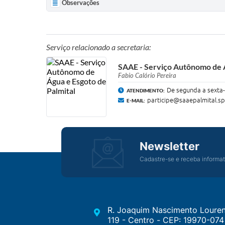
Observações
Serviço relacionado a secretaria:
SAAE - Serviço Autônomo de Á
Fabio Calório Pereira
De segunda a sexta-
ATENDIMENTO:
participe@saaepalmital.sp
E-MAIL:
Newsletter
Cadastre-se e receba informat
R. Joaquim Nascimento Louren
119 - Centro - CEP: 19970-074