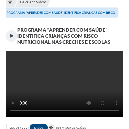
Galeria de Vídeos
A Prefeitura
PROGRAMA "APRENDER COM SAÚDE" IDENTIFICA CRIANÇAS COM RISCO
Departamentos
NUTRICIONAL NAS...
PROGRAMA "APRENDER COM SAÚDE"
Câmara Municipal
IDENTIFICA CRIANÇAS COM RISCO
Contato
NUTRICIONAL NAS CRECHES E ESCOLAS
23/05/2024
SAÚDE
595 VISUALIZAÇÕES