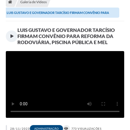
Galeria de Vídeos
A Prefeitura
LUIS GUSTAVO E GOVERNADOR TARCÍSIO FIRMAM CONVÊNIO PARA
Departamentos
REFORMA DA RODOVIÁRIA,...
LUIS GUSTAVO E GOVERNADOR TARCÍSIO
Câmara Municipal
FIRMAM CONVÊNIO PARA REFORMA DA
Contato
RODOVIÁRIA, PISCINA PÚBLICA E MEL
28/11/2023
ADMINISTRAÇÃO
773 VISUALIZAÇÕES