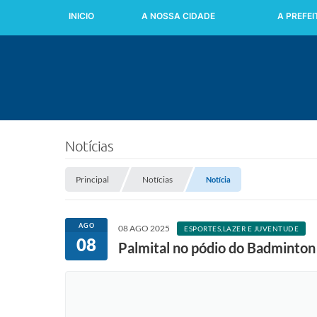
INICIO
A NOSSA CIDADE
A PREFE
Notícias
Principal
Notícias
Notícia
AGO
08 AGO 2025
ESPORTES,LAZER E JUVENTUDE
08
Palmital no pódio do Badminton 