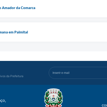
o Amador da Comarca
mana em Palmital
ivos da Prefeitura
ço,
co