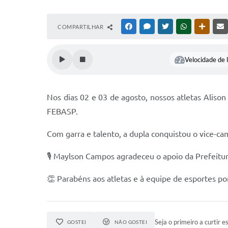
COMPARTILHAR
FACEBOOK
MESSENGER
TWITTER
WHATSAPP
OUTRAS
Velocidade de l
Nos dias 02 e 03 de agosto, nossos atletas Alis
FEBASP.
Com garra e talento, a dupla conquistou o vice-c
🎙️ Maylson Campos agradeceu o apoio da Prefeitura
👏 Parabéns aos atletas e à equipe de esportes po
Seja o primeiro a curtir es
GOSTEI
NÃO GOSTEI