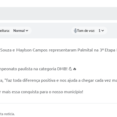
 MÍDIAS
RECEBA NOTÍCIAS
eitura:
Tom de voz:
on Souza e Maylson Campos representaram Palmital na 3ª Etapa
ampeonato paulista na categoria DMB! 💪🔥
, “faz toda diferença positiva e nos ajuda a chegar cada vez ma
r mais essa conquista para o nosso município!
ta notícia.