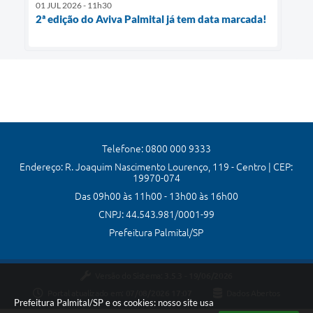
01 JUL 2026 - 11h30
2ª edição do Aviva Palmital já tem data marcada!
Telefone: 0800 000 9333
Endereço: R. Joaquim Nascimento Lourenço, 119 - Centro | CEP:
19970-074
Das 09h00 às 11h00 - 13h00 às 16h00
CNPJ: 44.543.981/0001-99
Prefeitura Palmital/SP
Versão do Sistema:
3.5.3 - 19/06/2026
Portal atualizado em:
07/08/2026 17:07
Dados Abertos
Prefeitura Palmital/SP e os cookies: nosso site usa