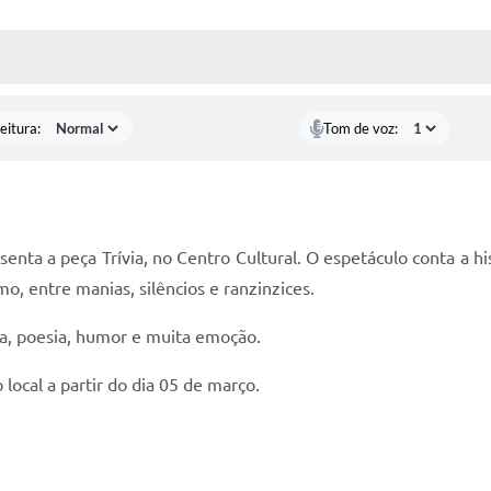
 MÍDIAS
RECEBA NOTÍCIAS
eitura:
Tom de voz:
senta a peça Trívia, no Centro Cultural. O espetáculo conta a h
, entre manias, silêncios e ranzinzices.
ca, poesia, humor e muita emoção.
o local a partir do dia 05 de março.