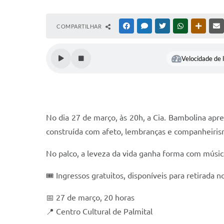
COMPARTILHAR
FACEBOOK
MESSENGER
TWITTER
WHATSAPP
OUTRAS
Velocidade de l
No dia 27 de março, às 20h, a Cia. Bambolina apre
construída com afeto, lembranças e companheirismo
No palco, a leveza da vida ganha forma com músi
🎟️ Ingressos gratuitos, disponíveis para retirada n
📅 27 de março, 20 horas
📍 Centro Cultural de Palmital