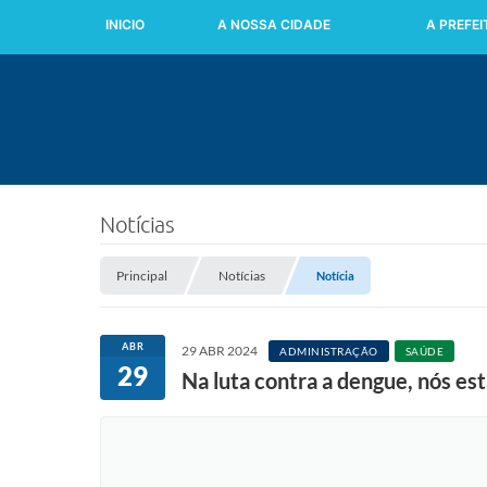
INICIO
A NOSSA CIDADE
A PREFE
Notícias
Principal
Notícias
Notícia
ABR
29 ABR 2024
ADMINISTRAÇÃO
SAÚDE
29
Na luta contra a dengue, nós es