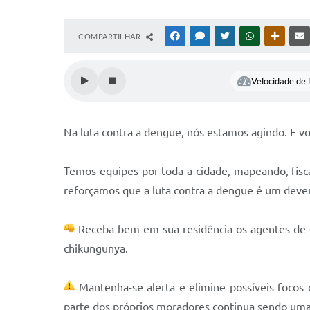
COMPARTILHAR
FACEBOOK
MESSENGER
TWITTER
WHATSAPP
OUTRAS
Velocidade de l
Na luta contra a dengue, nós estamos agindo. E v
Temos equipes por toda a cidade, mapeando, fisca
reforçamos que a luta contra a dengue é um dever
Receba bem em sua residência os agentes de en
chikungunya.
Mantenha-se alerta e elimine possíveis focos
parte dos próprios moradores continua sendo uma 