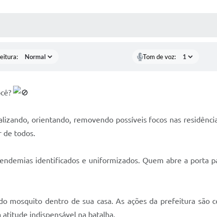
 MÍDIAS
RECEBA NOTÍCIAS
eitura:
Tom de voz:
ocê?
lizando, orientando, removendo possíveis focos nas residência
 de todos.
demias identificados e uniformizados. Quem abre a porta par
 do mosquito dentro de sua casa. As ações da prefeitura são
atitude indispensável na batalha.