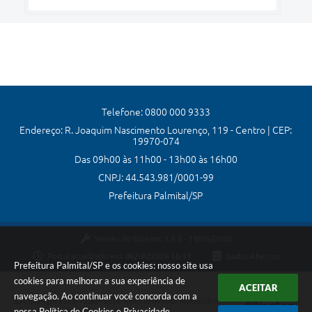
Telefone: 0800 000 9333
Endereço: R. Joaquim Nascimento Lourenço, 119 - Centro | CEP:
19970-074
Das 09h00 às 11h00 - 13h00 às 16h00
CNPJ: 44.543.981/0001-99
Prefeitura Palmital/SP
Versão do Sistema:
3.5.3 - 19/06/2026
Portal atualizado em:
06/08/2026 16:11
Dados Abertos
Prefeitura Palmital/SP e os cookies: nosso site usa
cookies para melhorar a sua experiência de
ACEITAR
navegação. Ao continuar você concorda com a
Copyright Instar - 2006-2026. Todos os direitos reservados -
nossa
Política de Cookies
e
Privacidade
.