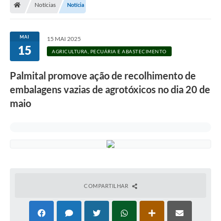
Notícias
Notícia
A Prefeitura
Departamentos
MAI
15 MAI 2025
15
Câmara Municipal
AGRICULTURA, PECUÁRIA E ABASTECIMENTO
Contato
Palmital promove ação de recolhimento de
embalagens vazias de agrotóxicos no dia 20 de
maio
COMPARTILHAR