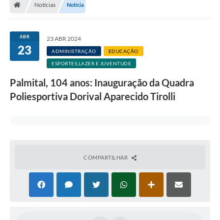
Notícias
Notícia
A Prefeitura
Departamentos
ABR
23 ABR 2024
23
Câmara Municipal
ADMINISTRAÇÃO
EDUCAÇÃO
ESPORTES,LAZER E JUVENTUDE
Contato
Palmital, 104 anos: Inauguração da Quadra
Poliesportiva Dorival Aparecido Tirolli
COMPARTILHAR