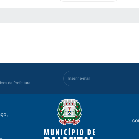
 MÍDIAS
ivos da Prefeitura
ço,
co
s