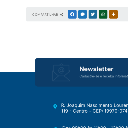
COMPARTILHAR
FACEBOOK
MESSENGER
TWITTER
WHATSAPP
OUTRAS
Newsletter
Cadastre-se e receba informat
R. Joaquim Nascimento Louren
119 - Centro - CEP: 19970-074
Das 09h00 às 11h00 - 13h00 à