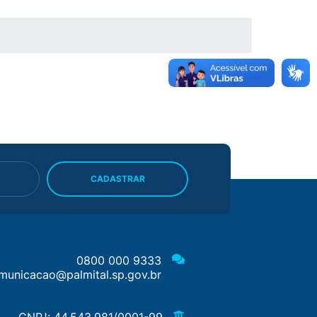
CADASTRAR
0800 000 9333
municacao@palmital.sp.gov.br
CNPJ: 44.543.981/0001-99