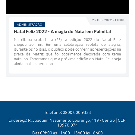
25 DEZ 2022 - 11h00
ADMINISTRAÇÃO
Natal Feliz 2022 - A magia do Natal em Palmital
Na última sexta-feira (23), a edição 2022 do Natal Feliz
chegou ao fim. Em uma celebração repleta de alegria,
durante os 15 dias, o público pode conferir apresentações na
praça da Matriz que foi totalmente decorada com tema
natalino. Esperamos que a próxima edição do Natal Feliz seja
ainda mais especial no...
Telefone: 0800 000 9333
Endereço: R. Joaquim Nascimento Lourenço, 119 - Centro | CEP:
19970-074
Das 09h00 às 11h00 - 13h00 às 16h00