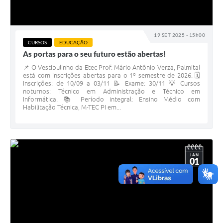
19 SET 2025 - 15h00
CURSOS
EDUCAÇÃO
As portas para o seu futuro estão abertas!
📌 O Vestibulinho da Etec Prof. Mário Antônio Verza, Palmital
está com inscrições abertas para o 1º semestre de 2026. 🗓
Inscrições: de 10/09 a 03/11 📝 Exame: 30/11 💡 Cursos
noturnos: Técnico em Administração e Técnico em
Informática. 📚 Período integral: Ensino Médio com
Habilitação Técnica, M-TEC PI em...
JAN
01