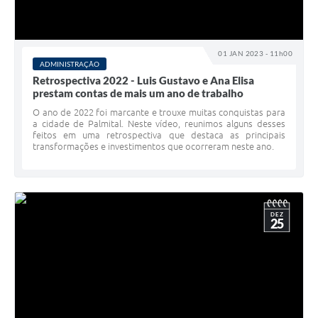
01 JAN 2023 - 11h00
ADMINISTRAÇÃO
Retrospectiva 2022 - Luis Gustavo e Ana Elisa
prestam contas de mais um ano de trabalho
O ano de 2022 foi marcante e trouxe muitas conquistas para
a cidade de Palmital. Neste vídeo, reunimos alguns desses
feitos em uma retrospectiva que destaca as principais
transformações e investimentos que ocorreram neste ano.
DEZ
25