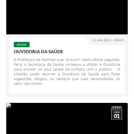
11 JAN 2023 - 10h00
SAÚDE
OUVIDORIA DA SAÚDE
A Prefeitura de Palmital quer te ouvir! Nesta última segunda-
feira, a Secretaria de Saúde começou a utilizar a Ouvidoria
para ampliar os seus canais de contato com o público. O
cidadão pode recorrer à Ouvidoria de Saúde para fazer
sugestões, elogios, ou sempre que suas necessidades no
setor não forem...
JAN
01