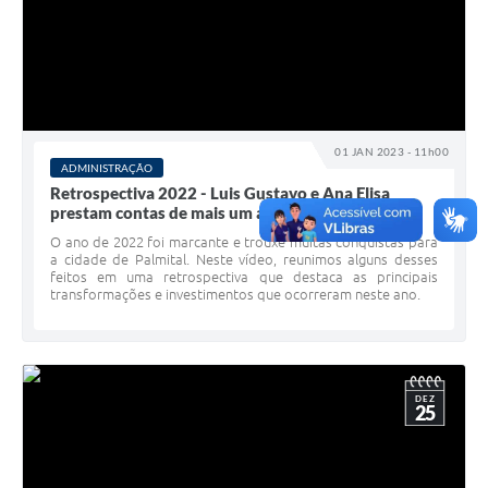
01 JAN 2023 - 11h00
ADMINISTRAÇÃO
Retrospectiva 2022 - Luis Gustavo e Ana Elisa
prestam contas de mais um ano de trabalho
O ano de 2022 foi marcante e trouxe muitas conquistas para
a cidade de Palmital. Neste vídeo, reunimos alguns desses
feitos em uma retrospectiva que destaca as principais
transformações e investimentos que ocorreram neste ano.
DEZ
25