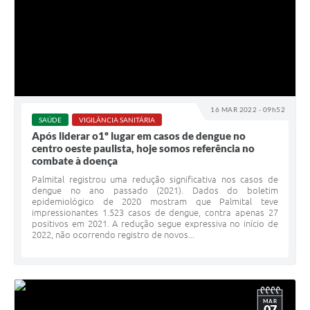
16 MAR 2022 - 09h52
SAÚDE
VIGILÂNCIA SANITÁRIA
Após liderar o1º lugar em casos de dengue no
centro oeste paulista, hoje somos referência no
combate à doença
Palmital registrou uma redução significativa nos casos de
dengue no ano passado (2021). Dados do boletim
epidemiológico de 2020 mostram que Palmital teve
impressionantes 1.523 casos de dengue, contra apenas 27
positivos em 2021. A redução segue expressiva no início de
2022, não ocorrendo registro de novos...
MAR