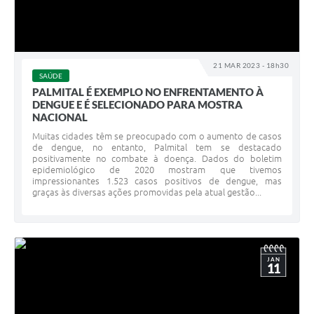
21 MAR 2023 - 18h30
SAÚDE
PALMITAL É EXEMPLO NO ENFRENTAMENTO À
DENGUE E É SELECIONADO PARA MOSTRA
NACIONAL
Muitas cidades têm se preocupado com o aumento de casos
de dengue, no entanto, Palmital tem se destacado
positivamente no combate à doença. Dados do boletim
epidemiológico de 2020 mostram que tivemos
impressionantes 1.523 casos positivos de dengue, mas
graças às diversas ações promovidas pela atual gestão...
JAN
11