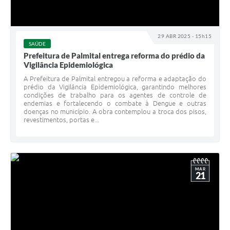
29 ABR 2025 - 15h15
SAÚDE
Prefeitura de Palmital entrega reforma do prédio da
Vigilância Epidemiológica
A Prefeitura de Palmital entregou a reforma e adaptação do
prédio da Vigilância Epidemiológica, garantindo melhores
condições de trabalho para os agentes de controle de
endemias e fortalecendo o combate à Dengue e outras
doenças no município. A obra contemplou a troca dos pisos,
revestimentos, portas e...
MAR
21