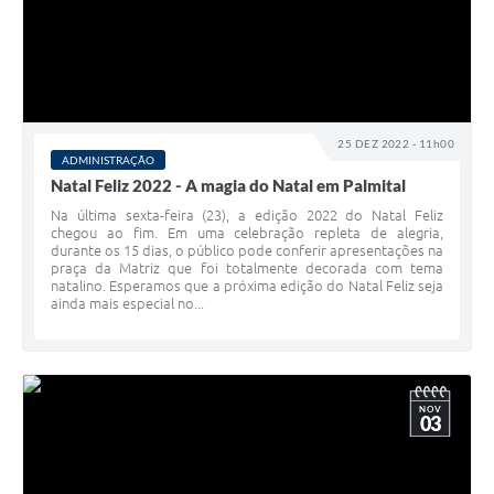
25 DEZ 2022 - 11h00
ADMINISTRAÇÃO
Natal Feliz 2022 - A magia do Natal em Palmital
Na última sexta-feira (23), a edição 2022 do Natal Feliz
chegou ao fim. Em uma celebração repleta de alegria,
durante os 15 dias, o público pode conferir apresentações na
praça da Matriz que foi totalmente decorada com tema
natalino. Esperamos que a próxima edição do Natal Feliz seja
ainda mais especial no...
NOV
03