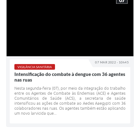
07
07 MAR 2022 - 10h45
VIGILÂNCIA SANITÁRIA
Intensificação do combate à dengue com 36 agentes
nas ruas
Nesta segunda-feira (07), por meio da integração do trabalho
entre os Agentes de Combate às Endemias (ACE) e Agentes
Comunitários de Saúde (ACS), a secretaria de saúde
intensificou as ações de combate ao Aedes Aaegypti com 36
colaboradores nas ruas. Os agentes também estão aplicando
um novo larvicida que...