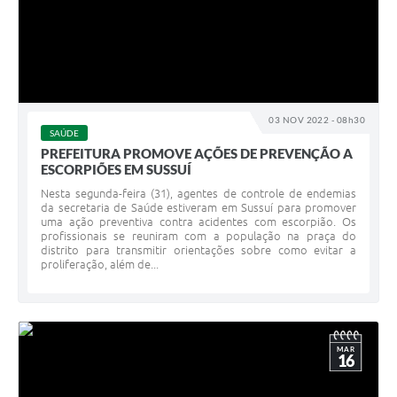
03 NOV 2022 - 08h30
SAÚDE
PREFEITURA PROMOVE AÇÕES DE PREVENÇÃO A
ESCORPIÕES EM SUSSUÍ
Nesta segunda-feira (31), agentes de controle de endemias
da secretaria de Saúde estiveram em Sussuí para promover
uma ação preventiva contra acidentes com escorpião. Os
profissionais se reuniram com a população na praça do
distrito para transmitir orientações sobre como evitar a
proliferação, além de...
MAR
16