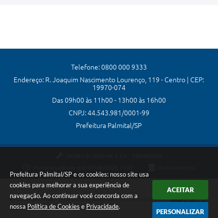
Telefone: 0800 000 9333
Endereço: R. Joaquim Nascimento Lourenço, 119 - Centro | CEP:
19970-074
Das 09h00 às 11h00 - 13h00 às 16h00
CNPJ: 44.543.981/0001-99
Prefeitura Palmital/SP
Versão do Sistema:
3.5.3 - 19/06/2026
Portal atualizado em:
07/08/2026 17:07
Dados Abertos
Prefeitura Palmital/SP e os cookies: nosso site usa
cookies para melhorar a sua experiência de
ACEITAR
navegação. Ao continuar você concorda com a
Copyright Instar - 2006-2026. Todos os direitos reservados -
nossa
Política de Cookies
e
Privacidade
.
Instar Tecnologia
PERSONALIZAR