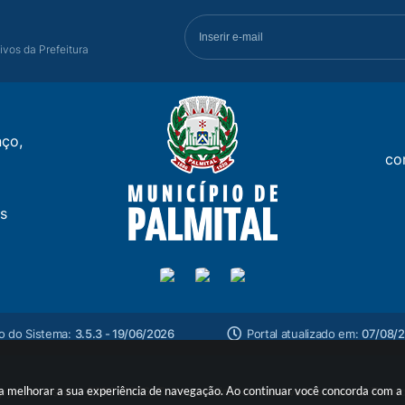
ivos da Prefeitura
ço,
co
s
o do Sistema:
3.5.3 - 19/06/2026
Portal atualizado em:
07/08/2
ara melhorar a sua experiência de navegação. Ao continuar você concorda com 
yright Instar - 2006-2026. Todos os direitos reservados -
Instar Tecn