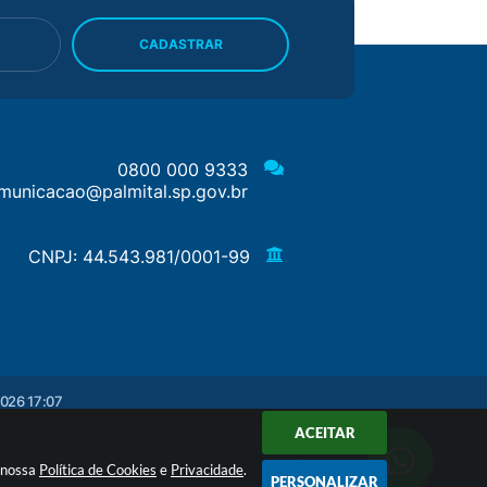
CADASTRAR
0800 000 9333
municacao@palmital.sp.gov.br
CNPJ: 44.543.981/0001-99
026 17:07
ACEITAR
a nossa
Política de Cookies
e
Privacidade
.
ologia
PERSONALIZAR