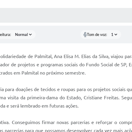
 MÍDIAS
RECEBA NOTÍCIAS
eitura:
Tom de voz:
lidariedade de Palmital, Ana Elisa M. Elias da Silva, viajou p
dor de projetos e programas sociais do Fundo Social de SP, E
istrados em Palmital no próximo semestre.
ia para doações de tecidos e roupas para os projetos sociais q
uma visita da primeira-dama do Estado, Cristiane Freitas. Se
da e será lembrado em futuras ações.
tiva. Conseguimos firmar novas parcerias e reforçar o comp
as parcerias para que possamos desenvolver cada vez mais açõ