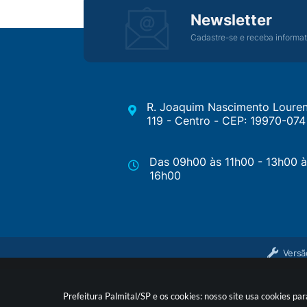
Newsletter
Cadastre-se e receba informat
R. Joaquim Nascimento Louren
119 - Centro - CEP: 19970-074
Das 09h00 às 11h00 - 13h00 à
16h00
Versã
Prefeitura Palmital/SP e os cookies: nosso site usa cookies p
© Cop