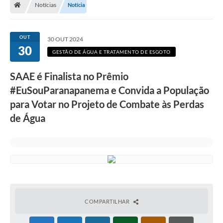
Notícias
Notícia
A Prefeitura
Departamentos
OUT
30 OUT 2024
30
Câmara Municipal
GESTÃO DE ÁGUA E TRATAMENTO DE ESGOTO
Contato
SAAE é Finalista no Prêmio
#EuSouParanapanema e Convida a População
para Votar no Projeto de Combate às Perdas
de Água
COMPARTILHAR