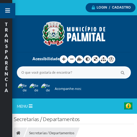
LOGIN / CADASTRO
T
R
A
N
S
P
A
Acessibilidade
R
Ê
N
C
I
Acompanhe-nos:
A
MENU
Secretarias / Departamentos
Inicio
A Nossa Cidade
Secretarias / Departamentos