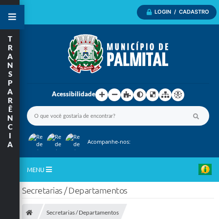
LOGIN / CADASTRO
T
R
A
N
S
P
A
Acessibilidade
R
Ê
N
C
I
Acompanhe-nos:
A
MENU
Secretarias / Departamentos
Inicio
A Nossa Cidade
Secretarias / Departamentos