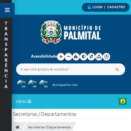
LOGIN / CADASTRO
T
R
A
N
S
P
A
Acessibilidade
R
Ê
N
C
I
Acompanhe-nos:
A
MENU
Secretarias / Departamentos
Inicio
A Nossa Cidade
Secretarias / Departamentos