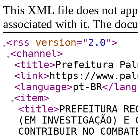
This XML file does not appe
associated with it. The doc
<rss
version
="
2.0
"
>
<channel
>
<title
>
Prefeitura Pa
<link
>
https://www.pal
<language
>
pt-BR
</lang
<item
>
<title
>
PREFEITURA RE
(EM INVESTIGAÇÃO) E 
CONTRIBUIR NO COMBAT