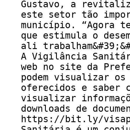
Gustavo, a revitali
este setor tão impo
município. “Agora t
que estimula o dese
ali trabalham&#39;&
A Vigilância Sanitá
web no site da Pref
podem visualizar os
oferecidos e saber 
visualizar informaç
downloads de docume
https://bit.ly/vis
Sanitária é um conj