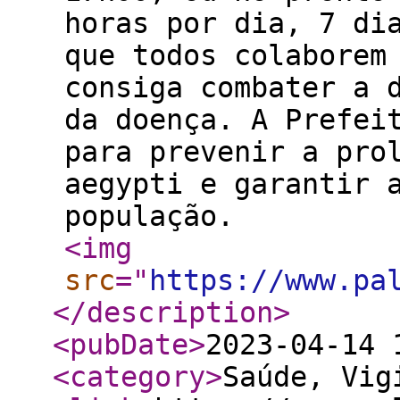
horas por dia, 7 di
que todos colaborem
consiga combater a 
da doença. A Prefei
para prevenir a pro
aegypti e garantir 
população.
<img
src
="
https://www.pa
</description
>
<pubDate
>
2023-04-14 
<category
>
Saúde, Vig