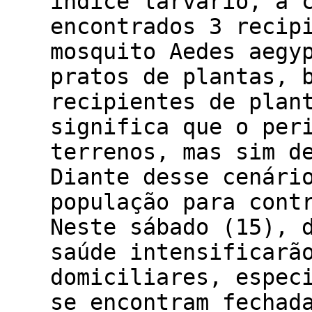
índice larvário, a 
encontrados 3 recip
mosquito Aedes aegy
pratos de plantas, 
recipientes de plan
significa que o per
terrenos, mas sim d
Diante desse cenári
população para cont
Neste sábado (15), 
saúde intensificarã
domiciliares, espec
se encontram fechad