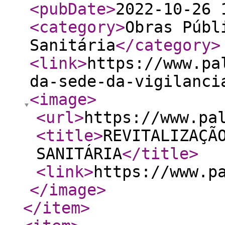
<pubDate
>
2022-10-26 
<category
>
Obras Públ
Sanitária
</category
>
<link
>
https://www.pa
da-sede-da-vigilanci
<image
>
<url
>
https://www.pa
<title
>
REVITALIZAÇÃ
SANITÁRIA
</title
>
<link
>
https://www.p
</image
>
</item
>