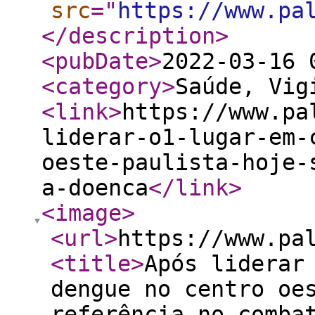
src
="
https://www.pa
</description
>
<pubDate
>
2022-03-16 
<category
>
Saúde, Vig
<link
>
https://www.pa
liderar-o1-lugar-em-
oeste-paulista-hoje-
a-doenca
</link
>
<image
>
<url
>
https://www.pa
<title
>
Após liderar
dengue no centro oe
referência no comba