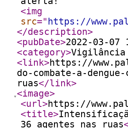
alerta!
<img
src
="
https://www.pa
</description
>
<pubDate
>
2022-03-07 
<category
>
Vigilância
<link
>
https://www.pa
do-combate-a-dengue-
ruas
</link
>
<image
>
<url
>
https://www.pa
<title
>
Intensificaç
36 agentes nas ruas