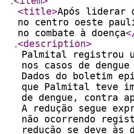
<item
>
<title
>
Após liderar 
no centro oeste paul
no combate à doença
<
<description
>
Palmital registrou 
nos casos de dengue
Dados do boletim ep
que Palmital teve i
de dengue, contra a
A redução segue exp
não ocorrendo regis
redução se deve às 