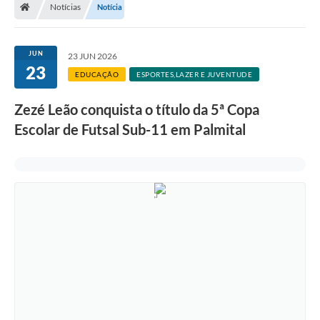
Notícias
Notícia
A Prefeitura
Departamentos
JUN
23 JUN 2026
23
Câmara Municipal
EDUCAÇÃO
ESPORTES,LAZER E JUVENTUDE
Contato
Zezé Leão conquista o título da 5ª Copa
Escolar de Futsal Sub-11 em Palmital