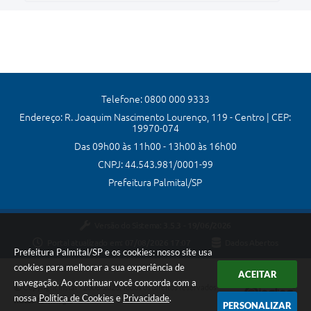
Telefone: 0800 000 9333
Endereço: R. Joaquim Nascimento Lourenço, 119 - Centro | CEP:
19970-074
Das 09h00 às 11h00 - 13h00 às 16h00
CNPJ: 44.543.981/0001-99
Prefeitura Palmital/SP
Versão do Sistema:
3.5.3 - 19/06/2026
Portal atualizado em:
07/08/2026 17:07
Dados Abertos
Prefeitura Palmital/SP e os cookies: nosso site usa
cookies para melhorar a sua experiência de
ACEITAR
navegação. Ao continuar você concorda com a
Copyright Instar - 2006-2026. Todos os direitos reservados -
nossa
Política de Cookies
e
Privacidade
.
Instar Tecnologia
PERSONALIZAR