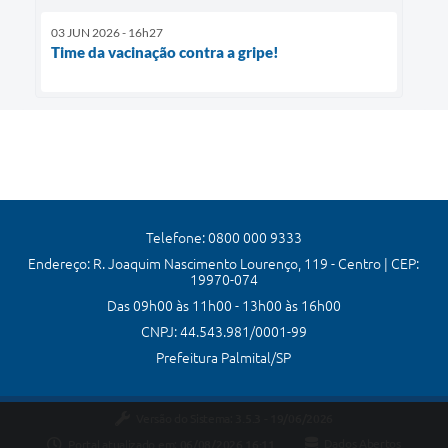
03 JUN 2026 - 16h27
Time da vacinação contra a gripe!
Telefone: 0800 000 9333
Endereço: R. Joaquim Nascimento Lourenço, 119 - Centro | CEP:
19970-074
Das 09h00 às 11h00 - 13h00 às 16h00
CNPJ: 44.543.981/0001-99
Prefeitura Palmital/SP
Versão do Sistema:
3.5.3 - 19/06/2026
Portal atualizado em:
06/08/2026 16:11
Dados Abertos