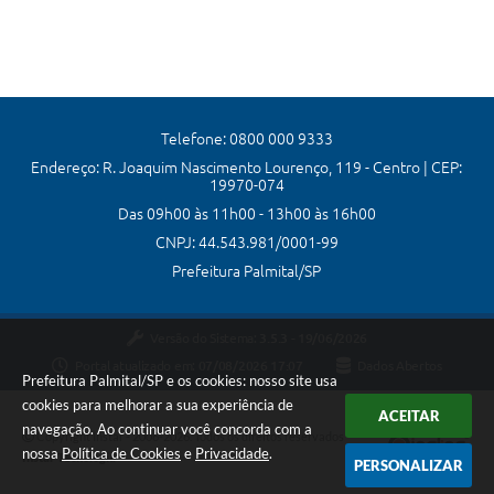
Telefone: 0800 000 9333
Endereço: R. Joaquim Nascimento Lourenço, 119 - Centro | CEP:
19970-074
Das 09h00 às 11h00 - 13h00 às 16h00
CNPJ: 44.543.981/0001-99
Prefeitura Palmital/SP
Versão do Sistema:
3.5.3 - 19/06/2026
Portal atualizado em:
07/08/2026 17:07
Dados Abertos
Prefeitura Palmital/SP e os cookies: nosso site usa
cookies para melhorar a sua experiência de
ACEITAR
navegação. Ao continuar você concorda com a
Copyright Instar - 2006-2026. Todos os direitos reservados -
nossa
Política de Cookies
e
Privacidade
.
Instar Tecnologia
PERSONALIZAR