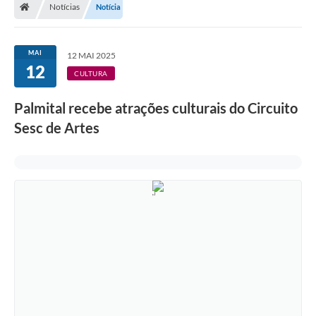
Notícias
Notícia
A Prefeitura
Departamentos
MAI
12 MAI 2025
12
Câmara Municipal
CULTURA
Contato
Palmital recebe atrações culturais do Circuito
Sesc de Artes