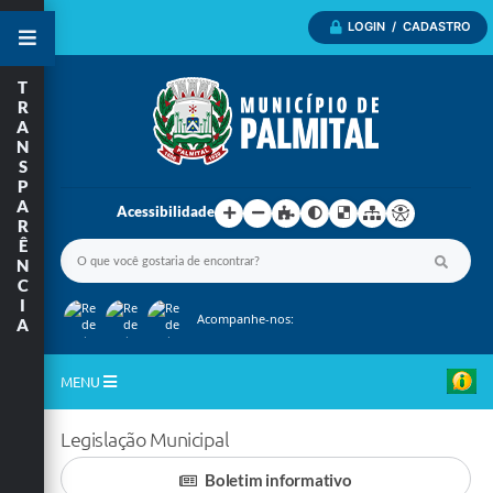
LOGIN / CADASTRO
T
R
A
N
S
P
A
Acessibilidade
R
Ê
N
C
I
Acompanhe-nos:
A
MENU
Inicio
Legislação Municipal
A Nossa Cidade
Boletim informativo