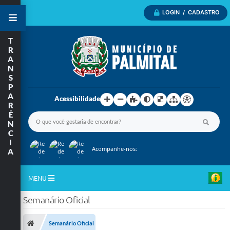
LOGIN / CADASTRO
T
R
A
N
S
P
A
Acessibilidade
R
Ê
N
C
I
Acompanhe-nos:
A
MENU
Semanário Oficial
Inicio
A Nossa Cidade
Semanário Oficial