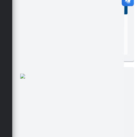
Ler online
Baixar
Postagem:
08/11/2005
Tamanho:
80,25 KB | 2 páginas
Visualizações:
254