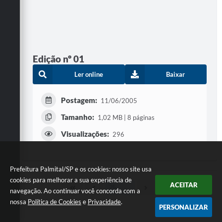
Edição nº 01
Ler online
Baixar
Postagem:
11/06/2005
Tamanho:
1,02 MB | 8 páginas
Visualizações:
296
Prefeitura Palmital/SP e os cookies: nosso site usa
cookies para melhorar a sua experiência de
ACEITAR
navegação. Ao continuar você concorda com a
nossa
Política de Cookies
e
Privacidade
.
PERSONALIZAR