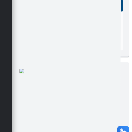
Ler online
Baixar
Postagem:
17/11/2005
Tamanho:
160,57 KB | 8 páginas
Visualizações:
249
Edição nº 16