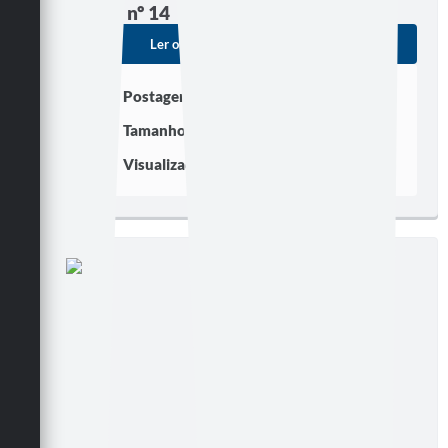
Edição nº 14
Ler online
Baixar
Postagem:
21/10/2005
Tamanho:
262,45 KB | 2 páginas
Visualizações:
250