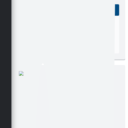
Edição nº 15
Ler online
Baixar
Postagem:
27/10/2005
Tamanho:
221,15 KB | 2 páginas
Visualizações:
266