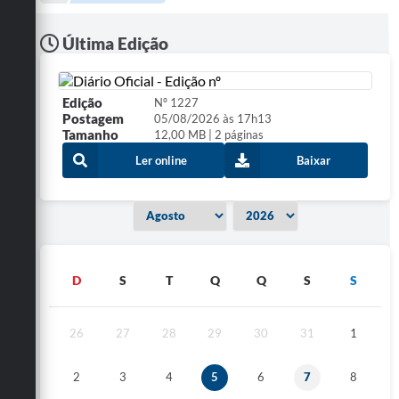
A Prefeitura
Última Edição
Departamentos
Câmara Municipal
Edição
Nº 1227
Postagem
05/08/2026 às 17h13
Contato
Tamanho
12,00 MB | 2 páginas
Ler online
Baixar
D
S
T
Q
Q
S
S
26
27
28
29
30
31
1
2
3
4
5
6
7
8