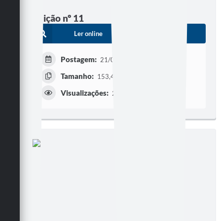
Edição nº 11
Ler online
Baixar
Postagem:
21/09/2005
Tamanho:
153,42 KB | 8 páginas
Visualizações:
284