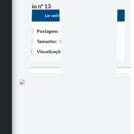
Edição nº 13
Ler online
Baixar
Postagem:
13/10/2005
Tamanho:
131,80 KB | 2 páginas
Visualizações:
262