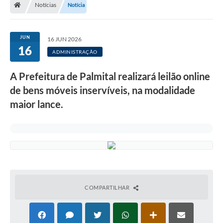
Notícias
Notícia
A Prefeitura
Departamentos
JUN
16 JUN 2026
16
Câmara Municipal
ADMINISTRAÇÃO
Contato
A Prefeitura de Palmital realizará leilão online
de bens móveis inservíveis, na modalidade
maior lance.
COMPARTILHAR