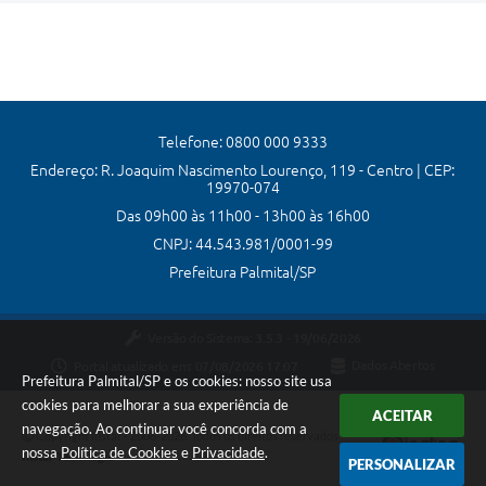
Telefone: 0800 000 9333
Endereço: R. Joaquim Nascimento Lourenço, 119 - Centro | CEP:
19970-074
Das 09h00 às 11h00 - 13h00 às 16h00
CNPJ: 44.543.981/0001-99
Prefeitura Palmital/SP
Versão do Sistema:
3.5.3 - 19/06/2026
Portal atualizado em:
07/08/2026 17:07
Dados Abertos
Prefeitura Palmital/SP e os cookies: nosso site usa
cookies para melhorar a sua experiência de
ACEITAR
navegação. Ao continuar você concorda com a
Copyright Instar - 2006-2026. Todos os direitos reservados -
nossa
Política de Cookies
e
Privacidade
.
Instar Tecnologia
PERSONALIZAR