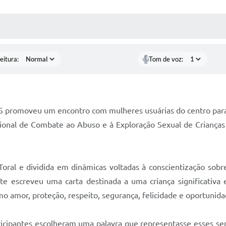
 MÍDIAS
RECEBA NOTÍCIAS
eitura:
Tom de voz:
RAS promoveu um encontro com mulheres usuárias do centro par
ional de Combate ao Abuso e à Exploração Sexual de Criança
 Toral e dividida em dinâmicas voltadas à conscientização sobr
ante escreveu uma carta destinada a uma criança significativa 
o amor, proteção, respeito, segurança, felicidade e oportunida
icipantes escolheram uma palavra que representasse esses sen