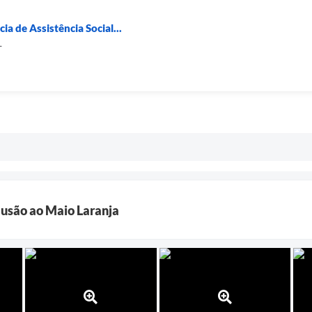
a de Assistência Social...
L
usão ao Maio Laranja