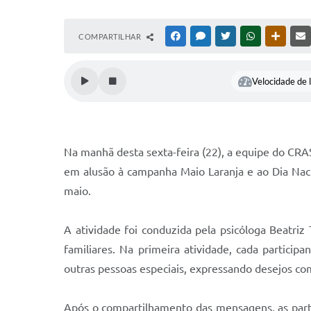
COMPARTILHAR
FACEBOOK
MESSENGER
TWITTER
WHATSAPP
OUTRAS
Velocidade de l
Na manhã desta sexta-feira (22), a equipe do C
em alusão à campanha Maio Laranja e ao Dia Nac
maio.
A atividade foi conduzida pela psicóloga Beatriz
familiares. Na primeira atividade, cada particip
outras pessoas especiais, expressando desejos com
Após o compartilhamento das mensagens, as part