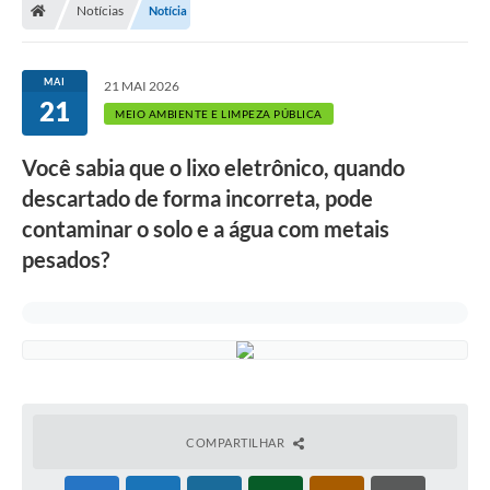
Notícias
Notícia
A Prefeitura
Departamentos
MAI
21 MAI 2026
21
Câmara Municipal
MEIO AMBIENTE E LIMPEZA PÚBLICA
Contato
Você sabia que o lixo eletrônico, quando
descartado de forma incorreta, pode
contaminar o solo e a água com metais
pesados?
COMPARTILHAR