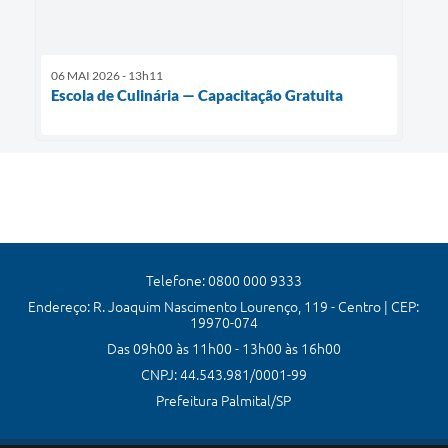
06 MAI 2026 - 13h11
Escola de Culinária — Capacitação Gratuita
Telefone: 0800 000 9333
Endereço: R. Joaquim Nascimento Lourenço, 119 - Centro | CEP:
19970-074
Das 09h00 às 11h00 - 13h00 às 16h00
CNPJ: 44.543.981/0001-99
Prefeitura Palmital/SP