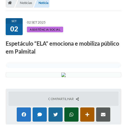
Notícias
Notícia
A Prefeitura
Departamentos
SET
02 SET 2025
02
Câmara Municipal
ASSISTÊNCIA SOCIAL
Contato
Espetáculo “ELA” emociona e mobiliza público
em Palmital
COMPARTILHAR