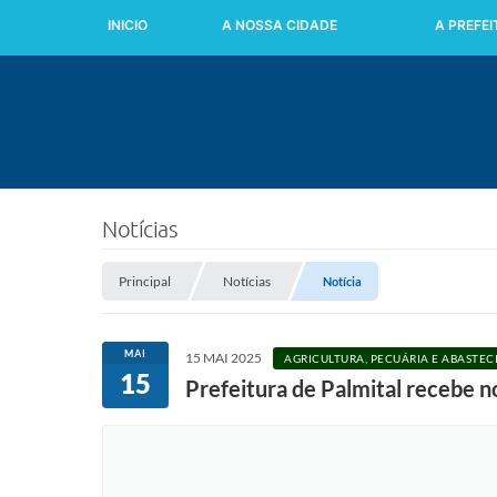
INICIO
A NOSSA CIDADE
A PREFE
Notícias
Principal
Notícias
Notícia
MAI
15 MAI 2025
AGRICULTURA, PECUÁRIA E ABASTE
15
Prefeitura de Palmital recebe n