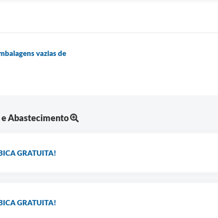
mbalagens vazias de
a e Abastecimento
́BICA GRATUITA!
́BICA GRATUITA!