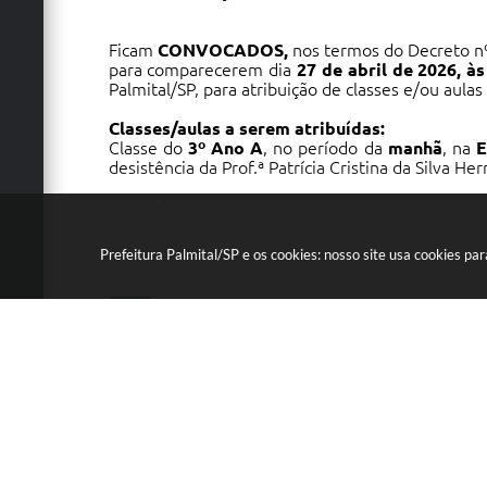
Ficam
CONVOCADOS,
nos termos do Decreto n
para comparecerem dia
27 de abril de 2026, à
Palmital/SP, para atribuição de classes e/ou aula
Classes/aulas a serem atribuídas:
Classe do
3º Ano A
, no período da
manhã
, na
E
desistência da Prof.ª Patrícia Cristina da Silva Her
Os professores deverão apresentar, no ato da atr
pessoal
.
Prefeitura Palmital/SP e os cookies: nosso site usa cookies p
Palmital, 24 de abril de 2026.
Secretarias Vinculadas
MÁRCIA HELENA DESCROVE FRANCO
Diretora do Departamento de Educação e Cultur
Educação
Marcia Helena Descrove Fra