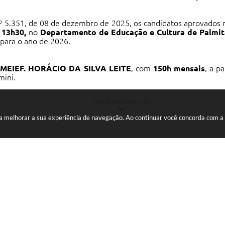
º 5.351, de 08 de dezembro de 2025, os candidatos aprovados 
s 13h30,
no
Departamento de Educação e Cultura de Palmit
s para o ano de 2026.
MEIEF. HORÁCIO DA SILVA LEITE
, com
150h mensais
, a p
mini.
ibuição, o
diploma ou a certidão de conclusão de curso
, ac
Clique para ver mais
ara melhorar a sua experiência de navegação. Ao continuar você concorda com 
a
nco