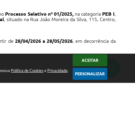
no
Processo Seletivo nº 01/2025,
na categoria
PEB I
,
al
, situado na Rua João Moreira da Silva, 115, Centro,
artir de
28/04/2026 a 28/05/2026
, em decorrência da
ompanhados do
histórico escolar e da documentação
ACEITAR
a nossa
Política de Cookies
e
Privacidade
.
PERSONALIZAR